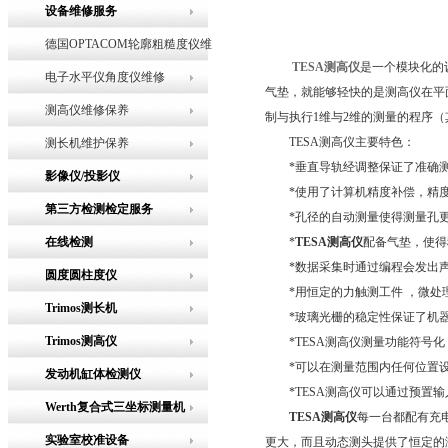
设备维修服务
德国OPTACOM轮廓粗糙度仪维
TESA测高仪
是一个模块化的
修
电子水平仪角度仪维修
气垫，就能够轻快的是测高仪在平
测高仪维修保养
制与执行1维与2维的测量的程序
TESA测高仪主要特色：
测长机维护保养
*垂直导轨经调整保证了准确测量
影像仪/投影仪
*使用了计算机精度补偿，精
第三方检测检定服务
*孔径的自动测量使得测量孔更
在线检测
*
TESA测高仪
配备气垫，使得
*数据采集时通过编程会发出声
圆度圆柱度仪
*用恒定的力触测工件 ，微处
Trimos测长机
*玻璃光栅的稳定性保证了机器
Trimos测高仪
*TESA测高仪测量功能符号化
*可以在测量范围内任何位置设置
发动机缸体检测仪
*TESA测高仪可以通过预置输
Werth复合式三坐标测量机
TESA测高仪
每一台都配有充
实验室校准设备
更大，而且动态测头提供了恒定的