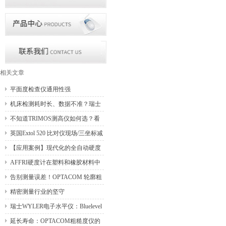
相关文章
平面度检查仪通用性强
机床检测耗时长、数据不准？瑞士
WYLER 这套方案解决车间实操难
不知道TRIMOS测高仪如何选？看
题
这里！
英国Extol 520 比对仪现场/三坐标减
震器行业应用分析
【应用案例】现代化的全自动硬度
测试-奥钢联集团
AFFRI硬度计在塑料和橡胶材料中
的应用
告别测量误差！OPTACOM 轮廓粗
糙度仪让表面检测更高效
精密测量行业的坚守
瑞士WYLER电子水平仪：Bluelevel
在半导体行业的运用
延长寿命：OPTACOM粗糙度仪的