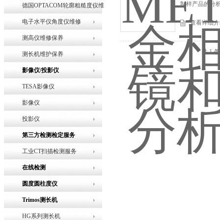
制样产品的分析
德国OPTACOM轮廓粗糙度仪维
修
电子水平仪角度仪维修
查看详细介
测高仪维修保养
共 1 
测长机维护保养
影像仪/投影仪
TESA影像仪
影像仪
投影仪
第三方检测检定服务
工业CT扫描检测服务
在线检测
圆度圆柱度仪
Trimos测长机
HG系列测长机