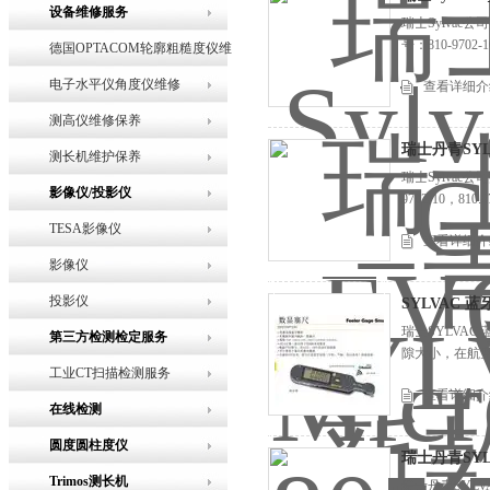
设备维修服务
瑞士Sylvac公
号：810-970
德国OPTACOM轮廓粗糙度仪维
修
电子水平仪角度仪维修
查看详细介
测高仪维修保养
瑞士丹青SYLV
测长机维护保养
瑞士Sylvac
影像仪/投影仪
9702-10，8
TESA影像仪
查看详细介
影像仪
投影仪
SYLVAC 蓝牙
瑞士SYLVAC
第三方检测检定服务
隙大小，在航空
工业CT扫描检测服务
查看详细介
在线检测
圆度圆柱度仪
瑞士丹青SYL
Trimos测长机
瑞士丹青SYLV