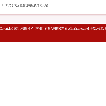
大坝监测的
3D光学表面轮廓粗糙度仪如何大幅
提升检测效率？
Copyright©德瑞华测量技术（苏州）有限公司版权所有 All rights reserved. 电话: 传真