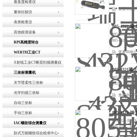
垂直度检查仪
查看详细介
量块比较仪
表类检查仪
805-432
其他校准设备
805-432
805-4321、
RPI高精度转台
查看详细介
WERTH工业CT
X射线工业CT断层扫描测量仪
805-432
三坐标测量机
805-4321
关节臂柔性三坐标
4321、805
光学扫描三坐标
查看详细介
自动三坐标
805.432
手动三坐标
805.432
IAC螺纹综合测量仪
805-4321、
卧式万能螺纹综合校准中心