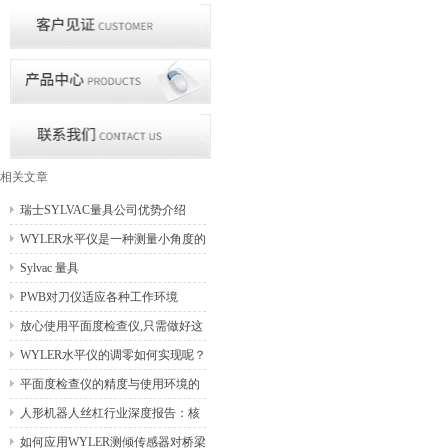
相关文章
瑞士SYLVAC量具公司优势介绍
WYLER水平仪是一种测量小角度的
常用量具
Sylvac 量具
PWB对刀仪适应各种工作环境
放心使用平面度检查仪,只需做好这
几步
WYLER水平仪的调零如何实现呢？
平面度检查仪的精度与使用环境的
关系
人形机器人丝杠行业深度报告：核
心传动精密部件，国产化未来可期
如何应用WYLER测倾传感器对桥梁