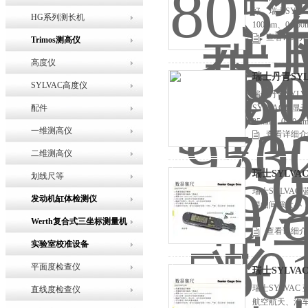
好。瑞士SYLVA
HG系列测长机
100mm、0-15
查看详细介
Trimos测高仪
高度仪
瑞士丹青SY
SYLVAC高度仪
瑞士丹青SYLV
配件
SYLVAC数显千分
25mm、0-50m
一维测高仪
查看详细介
二维测高仪
瑞士SYLVAC 
划线尺等
瑞士SYLVAC
发动机缸体检测仪
得知间隙大小，
Werth复合式三坐标测量机
查看详细介
实验室校准设备
平面度检查仪
瑞士SYLV
瑞士SYLVA
直线度检查仪
航空航天、汽车