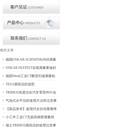
相关文章
德国OSKAR-SCHWENK内径测量
仪产品线介绍
OSKAR DIATEST在线测量要做好
哪些要求？
德国Werth工业CT断层扫描测量机
的主要特点
TESA测高仪的选型
TRIMOS高度仪在汽车零部件行业
应用
气泡式水平仪的使用方法和注意事
项
【新品发布】超现代全自动显微维
氏硬度计，你值得拥有！
小工件工业CT无损高精密测量绝
配-TomoScope XS
瑞士TRIMOS测高仪的使用注意事