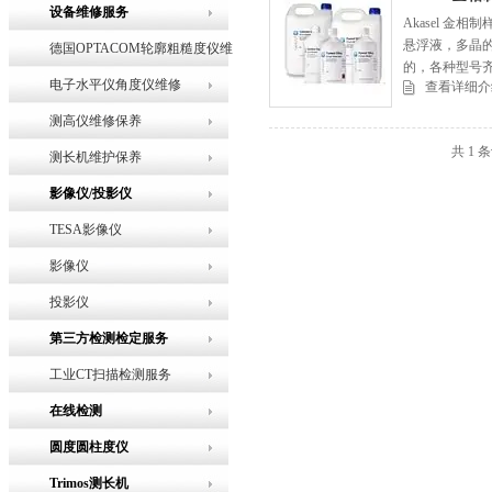
设备维修服务
Akasel 金
悬浮液，多晶的
德国OPTACOM轮廓粗糙度仪维
的，各种型号
修
电子水平仪角度仪维修
查看详细介
测高仪维修保养
共 1 
测长机维护保养
影像仪/投影仪
TESA影像仪
影像仪
投影仪
第三方检测检定服务
工业CT扫描检测服务
在线检测
圆度圆柱度仪
Trimos测长机