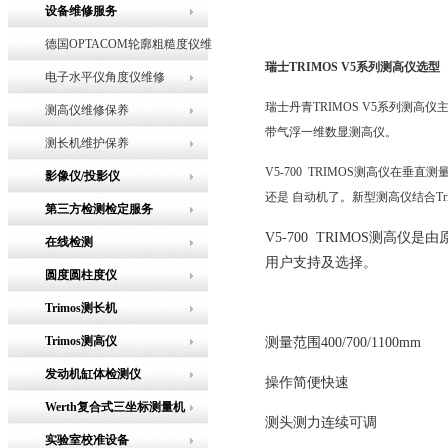
设备维修服务
德国OPTACOM轮廓粗糙度仪维
瑞士TRIMOS V5系列测高仪选型
修
电子水平仪角度仪维修
瑞士丹青TRIMOS V5系列测高仪
测高仪维修保养
带气浮一维数显测高仪。
测长机维护保养
V5-700 TRIMOS测高仪在
影像仪/投影仪
还是 自动机了。新型测高仪结合Tr
第三方检测检定服务
V5-700 TRIMOS测高
在线检测
用户支持及选择。
圆度圆柱度仪
Trimos测长机
Trimos测高仪
测量范围400/700/1100mm
发动机缸体检测仪
操作简便快速
Werth复合式三坐标测量机
测头测力连续可调
实验室校准设备