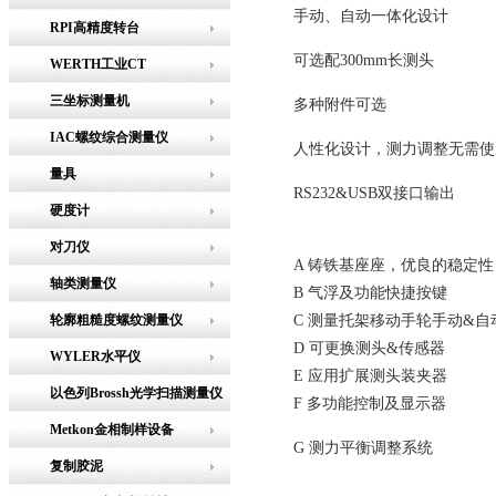
手动、自动一体化设计
RPI高精度转台
可选配300mm长测头
WERTH工业CT
三坐标测量机
多种附件可选
IAC螺纹综合测量仪
人性化设计，测力调整无需使
量具
RS232&USB双接口输出
硬度计
对刀仪
A 铸铁基座座，优良的稳定性
轴类测量仪
B 气浮及功能快捷按键
轮廓粗糙度螺纹测量仪
C 测量托架移动手轮手动&自
D 可更换测头&传感器
WYLER水平仪
E 应用扩展测头装夹器
以色列Brossh光学扫描测量仪
F 多功能控制及显示器
Metkon金相制样设备
G 测力平衡调整系统
复制胶泥