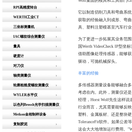
Wolf
集团的模具和工具部门
G
RPI高精度转台
它以制造切削刀具和弯曲系统
WERTH工业CT
获取的经验融入到成形、弯曲
三坐标测量机
具、塑料注塑模甚至汽车行业
IAC螺纹综合测量仪
为了更进一步拓展其业务范围
量具
国
Werth VideoCheck IP
型坐标
借助图像处理传感器，能够获
硬度计
驱动，可抛机械探头。
对刀仪
丰富的经验
轴类测量仪
多传感器测量设备能够融合多
轮廓粗糙度螺纹测量仪
考虑在内。此外，测量仪还是
WYLER水平仪
经理，
Horst Wolf
先生这样说
以色列Brossh光学扫描测量仪
行业而言，尤其需要能够反映
Metkon金相制样设备
塑料、金属板材、还是整块硬
ToleranceFit
软件。如果公差等
复制胶泥
这会大大地增加运行费用。”
W