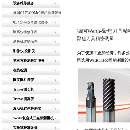
设备维修服务
德国OPTACOM轮廓粗糙度仪维
修
电子水平仪角度仪维修
德国Werth-聚焦刀具
测高仪维修保养
聚焦刀具精密测量
测长机维护保养
影像仪/投影仪
为了使加工更加经济，许多公
司选用
WERTH
公司的测量设
第三方检测检定服务
在线检测
圆度圆柱度仪
Trimos测长机
Trimos测高仪
发动机缸体检测仪
Werth复合式三坐标测量机
实验室校准设备