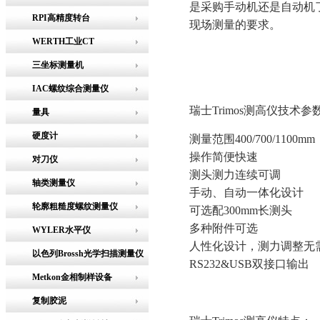
是采购手动机还是自动机
RPI高精度转台
现场测量的要求。
WERTH工业CT
三坐标测量机
IAC螺纹综合测量仪
瑞士Trimos测高仪技术参
量具
硬度计
测量范围400/700/1100mm
操作简便快速
对刀仪
测头测力连续可调
轴类测量仪
手动、自动一体化设计
轮廓粗糙度螺纹测量仪
可选配300mm长测头
多种附件可选
WYLER水平仪
人性化设计，测力调整无
以色列Brossh光学扫描测量仪
RS232&USB双接口输出
Metkon金相制样设备
复制胶泥