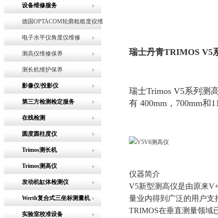
设备维修服务
德国OPTACOM轮廓粗糙度仪维
修
电子水平仪角度仪维修
瑞士丹青TRIMOS 
测高仪维修保养
测长机维护保养
影像仪/投影仪
瑞士Trimos V5系列测
第三方检测检定服务
有 400mm，700m
在线检测
圆度圆柱度仪
Trimos测长机
Trimos测高仪
仪器简介
发动机缸体检测仪
V5新型测高仪是由原来
量业内得到广泛的用户支
Werth复合式三坐标测量机
TRIMOS在垂直测量领
实验室校准设备