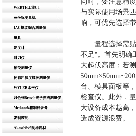
同时，要注意精
WERTH工业CT
与实际使用场景
三坐标测量机
响，可优先选择
IAC螺纹综合测量仪
量具
量程选择需贴合
硬度计
不足”。首先明确
对刀仪
大起伏高度：若
轴类测量仪
50mm×50mm~
轮廓粗糙度螺纹测量仪
台、模具面板等，需
WYLER水平仪
检查仪。此外，
以色列Brossh光学扫描测量仪
大设备成本越高
Metkon金相制样设备
造成资源浪费。
复制胶泥
Akasel金相制样耗材