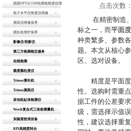
德国OPTACOM轮廓粗糙度仪维
点击次数：5
修
电子水平仪角度仪维修
在精密制造、机
测高仪维修保养
标之一，而
平面
测长机维护保养
种类繁多、参数
影像仪/投影仪
题。本文从核心
第三方检测检定服务
区、选对设备。
在线检测
圆度圆柱度仪
精度是平面度检
Trimos测长机
性。选购时需重
Trimos测高仪
发动机缸体检测仪
据工件的公差要
Werth复合式三坐标测量机
级，需选择示值误
实验室校准设备
性，建议选择重复
RPI高精度转台