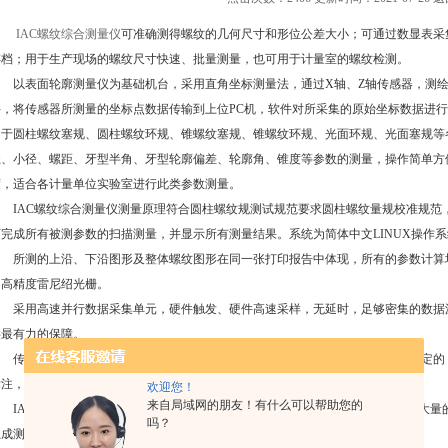
IAC螺纹综合测量仪
可准确测得螺纹的几何尺寸和形位公差大小；可通过数显表采
存档；用于生产现场的螺纹尺寸快速、批量测量，也可用于计量室的螺纹检测。
以表面轮廓测量仪为基础机台，采用直角坐标测量法，通过X轴、Z轴传感器，测绘
件，将传感器所测量的坐标点数据传输到上位PC机，软件对所采集的原始坐标数据进
用于圆柱螺纹塞规、圆柱螺纹环规、锥螺纹塞规、锥螺纹环规、光面环规、光面塞规等
径、小径、螺距、牙型半角、牙型轮廓偏差、轮廓角、锥度等参数的测量，操作简单方
度，适合各计量单位实验室进行此类参数测量。
IAC螺纹综合测量仪测量原理符合圆柱螺纹规测试规范要求圆柱螺纹量规校准规范
可完成所有被测参数的扫描测量，并显示所有测量结果。系统为简体中文LINUX操作
所测的上沿、下沿图形及整体螺纹图形在同一张打印报告中体现，所有的参数计算
用高精度雷尼绍光栅。
采用高速并行数据采集单元，硬件触发、硬件高速采样，无延时，足够密集的数据
供最有力的保障。
传感器整体结构无任何弹性元件，从而保证无论测针处于任何位置测力均是衡定的
标注，操作方式与CAD一致，软件功能*，有自动抬起、自动回退及捕捉功能。
欢迎您！
来自局域网的朋友！有什么可以帮助您的
IAC螺纹综合测量仪专用的有针对性的螺纹测量模块，对螺纹测量做了专业的大量
吗？
生成测量参数。