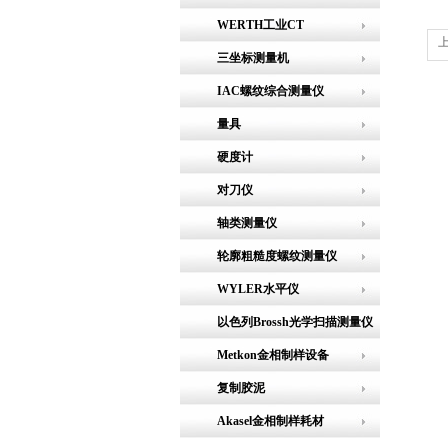
WERTH工业CT
三坐标测量机
IAC螺纹综合测量仪
量具
硬度计
对刀仪
轴类测量仪
轮廓粗糙度螺纹测量仪
WYLER水平仪
以色列Brossh光学扫描测量仪
Metkon金相制样设备
复制胶泥
Akasel金相制样耗材