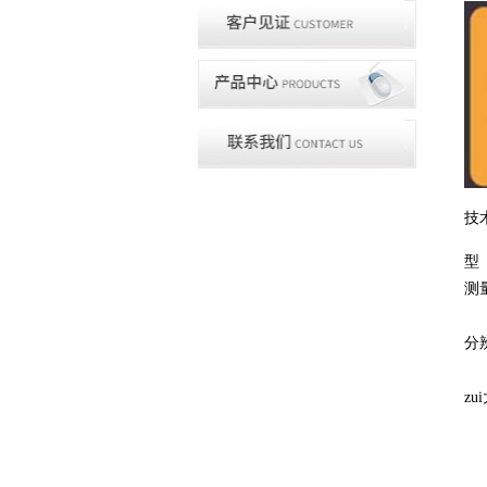
技
型
测
档
分
档
z
档
½