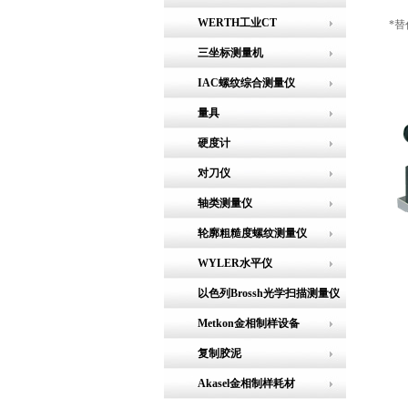
WERTH工业CT
*
三坐标测量机
IAC螺纹综合测量仪
量具
硬度计
对刀仪
轴类测量仪
轮廓粗糙度螺纹测量仪
WYLER水平仪
以色列Brossh光学扫描测量仪
Metkon金相制样设备
复制胶泥
Akasel金相制样耗材