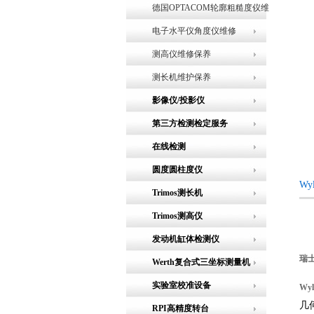
德国OPTACOM轮廓粗糙度仪维
修
电子水平仪角度仪维修
测高仪维修保养
测长机维护保养
影像仪/投影仪
第三方检测检定服务
在线检测
圆度圆柱度仪
Wy
Trimos测长机
Trimos测高仪
发动机缸体检测仪
瑞士
Werth复合式三坐标测量机
实验室校准设备
Wy
几
RPI高精度转台