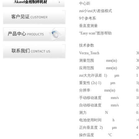
Akasel金相制样耗材
中心距
zui小\zui大\差值模式
9个参考系
垂直度测量
“Easy scan”图形帮助
技术
Vectra_Touch
3
测量范围 mm(in)
3
应用范围 mm(in)
2
zui大允许误差 1) μm
1
重复性 (2s) 1) μm
1
分辨率 mm(in)
0
手动移动速度 mm/s
1
自动移动速度 mm/s
1
测力 N
0
电池使用时间 h
>
正向垂直度 2) μm
4
操作温度 °C
+