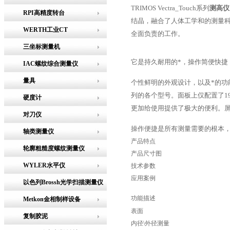
TRIMOS Vectra_Touch系列
测高仪
RPI高精度转台
结晶，融合了人体工学和的测量科技
WERTH工业CT
全面负责
的工作。
三坐标测量机
它是持久耐用的*，操作简便快捷
IAC螺纹综合测量仪
量具
个性鲜明的外观设计，以及*的
列的各个型号。面板上仅配置了1
硬度计
更加给使用提供了极大的便利。屏
对刀仪
操作便捷是所有测量需要的根本
轴类测量仪
产品特点
轮廓粗糙度螺纹测量仪
产品尺寸图
WYLER水平仪
技术参数
应用案例
以色列Brossh光学扫描测量仪
功能
Metkon金相制样设备
表面
复制胶泥
内径\外径测量