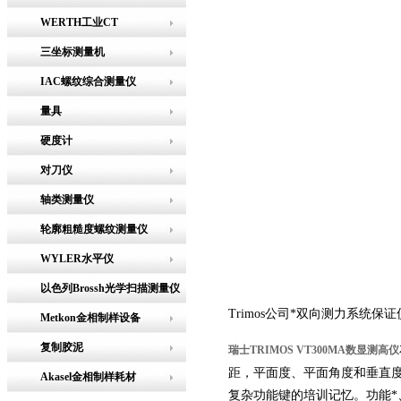
WERTH工业CT
三坐标测量机
IAC螺纹综合测量仪
量具
硬度计
对刀仪
轴类测量仪
轮廓粗糙度螺纹测量仪
WYLER水平仪
以色列Brossh光学扫描测量仪
Trimos公司*双向测力系统
Metkon金相制样设备
复制胶泥
瑞士TRIMOS VT300MA数显测高仪
距，平面度、平面角度和垂直
Akasel金相制样耗材
复杂功能键的培训记忆。功能*