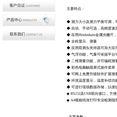
主要特点：
◆
测力大小及测力平衡可调，可
◆
自动、手动可选，高精度速
◆
应用Heidenhain金属光栅
◆
全程显示、测量
◆
应用双测头夹持器可加大应
◆
气浮功能，气量可依据平台
◆
二维测量功能，并可编程测
◆
彩色电脑触摸屏式操作菜单
◆
可网上免费升级软件扩展测
◆
环境温度显示，温度补偿功
◆
可进行现场数据存储，以便
◆
RS232及USB双向接口，方
◆ A4规格纸张打印专业检测报
主要参数：