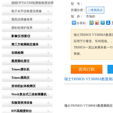
德国OPTACOM轮廓粗糙度仪维
型 号：
所属分类：
二维测高仪
修
电子水平仪角度仪维修
报 价：
市场价:
测高仪维修保养
分享到：
测长机维护保养
瑞士TRIMOS VT300M
影像仪/投影仪
应用于计量室、车间现场。，
第三方检测检定服务
TRIMOS一直以来秉承着一
在线检测
掌握。
圆度圆柱度仪
咨询订购
Trimos测长机
Trimos测高仪
瑞士TRIMOS VT300MA数
发动机缸体检测仪
Werth复合式三坐标测量机
实验室校准设备
瑞士TRIMOS VT300MA数显测高仪
RPI高精度转台