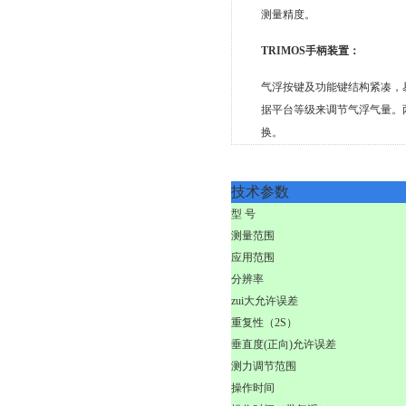
测量精度。
TRIMOS手柄装置：
气浮按键及功能键结构紧凑，
据平台等级来调节气浮气量。
换。
技术参数
型 号
测量范围
应用范围
分辨率
zui大允许误差
重复性（2S）
垂直度(正向)允许误差
测力调节范围
操作时间