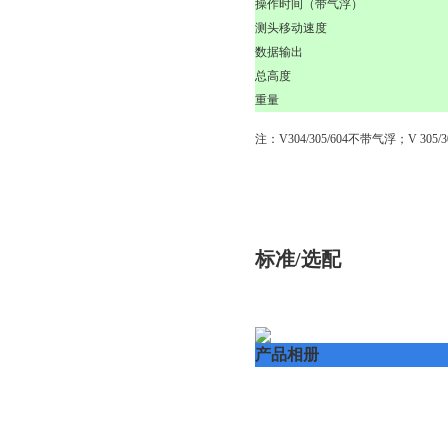
操作时间（带气浮）
测头移动速度
数据输出
总高度
重量
注：V304/305/604不带气浮；V 305/3
标准/选配
产品相册