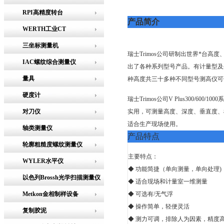
RPI高精度转台
产品简介
WERTH工业CT
三坐标测量机
瑞士Trimos公司研制出世界*台
IAC螺纹综合测量仪
出了各种系列型号产品。有计量型及
量具
种高度共三十多种不同型号测高仪可
硬度计
瑞士Trimos公司V Plus300/600/1
对刀仪
实用，可测量高度、深度、垂直度、
适合生产现场使用。
轴类测量仪
产品特点
轮廓粗糙度螺纹测量仪
主要特点：
WYLER水平仪
◆ 功能简捷（单向测量，单向处理)
以色列Brossh光学扫描测量仪
◆ 适合现场和计量室一维测量
Metkon金相制样设备
◆ 可选有/无气浮
◆ 操作简单，轻便灵活
复制胶泥
◆ 测力可调，排除人为因素，精度