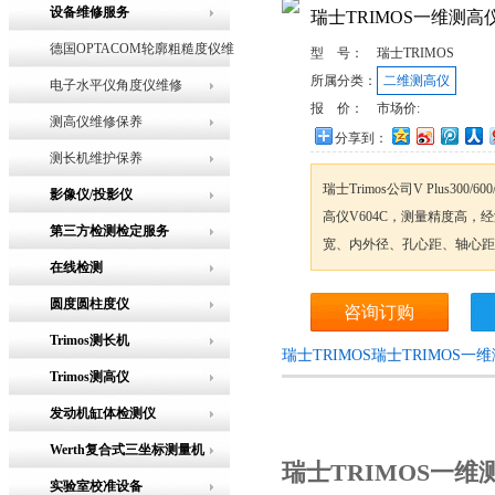
设备维修服务
瑞士TRIMOS一维测高仪
德国OPTACOM轮廓粗糙度仪维
型 号：
瑞士TRIMOS
所属分类：
二维测高仪
修
电子水平仪角度仪维修
报 价：
市场价:
测高仪维修保养
分享到：
测长机维护保养
瑞士Trimos公司V Plus300
影像仪/投影仪
高仪V604C，测量精度高
第三方检测检定服务
宽、内外径、孔心距、轴心距
在线检测
圆度圆柱度仪
咨询订购
Trimos测长机
瑞士TRIMOS瑞士TRIMOS一
Trimos测高仪
发动机缸体检测仪
Werth复合式三坐标测量机
瑞士TRIMOS一维测
实验室校准设备