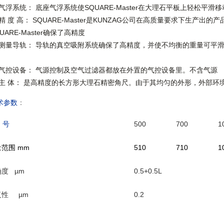
气浮系统： 底座气浮系统使SQUARE-Master在大理石平板上轻松平滑移
精 度 高： SQUARE-Master是KUNZAG公司在高质量要求下生产
UARE-Master确保了高精度
测量导轨： 导轨的真空吸附系统确保了高精度，并使不均衡的重量可平
气控设备： 气源控制及空气过滤器都放在外置的气控设备里。不含气源
主 体： 是高精度的长方形大理石精密角尺。由于其均匀的外形，外部环
术参数
：
 号
500
700
1
量范围
mm
510
710
1
确度
µm
0.5+0.5L
复性
µm
0.2