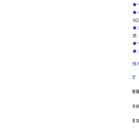
◆
◆
SQ
◆
里
◆
◆
技
型
测
准
重