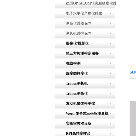
德国OPTACOM轮廓粗糙度仪维
修
电子水平仪角度仪维修
测高仪维修保养
测长机维护保养
影像仪/投影仪
第三方检测检定服务
在线检测
SQ
圆度圆柱度仪
Trimos测长机
Trimos测高仪
发动机缸体检测仪
Werth复合式三坐标测量机
实验室校准设备
RPI高精度转台