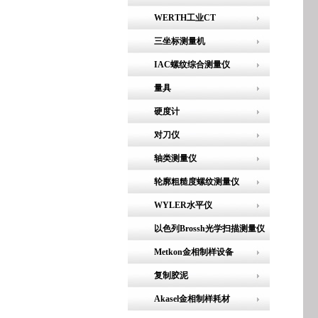
WERTH工业CT
三坐标测量机
IAC螺纹综合测量仪
量具
硬度计
对刀仪
轴类测量仪
轮廓粗糙度螺纹测量仪
WYLER水平仪
以色列Brossh光学扫描测量仪
Metkon金相制样设备
复制胶泥
Akasel金相制样耗材