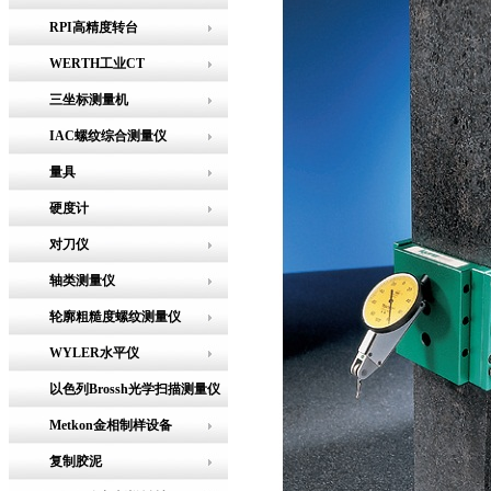
RPI高精度转台
WERTH工业CT
三坐标测量机
IAC螺纹综合测量仪
量具
硬度计
对刀仪
轴类测量仪
轮廓粗糙度螺纹测量仪
WYLER水平仪
以色列Brossh光学扫描测量仪
Metkon金相制样设备
复制胶泥