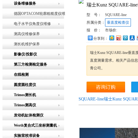
设备维修服务
瑞士Kunz SQUARE-l
德国OPTACOM轮廓粗糙度仪维
型 号：
SQUARE-line
所属分类：
垂直度检查仪
修
电子水平仪角度仪维修
报 价：
市场价:
测高仪维修保养
分享到：
测长机维护保养
瑞士Kunz SQUARE-li
影像仪/投影仪
直度测量需求。相关产品信息
第三方检测检定服务
青公司。
在线检测
圆度圆柱度仪
咨询订购
Trimos测长机
SQUARE-line瑞士Kunz SQ
Trimos测高仪
发动机缸体检测仪
Werth复合式三坐标测量机
实验室校准设备