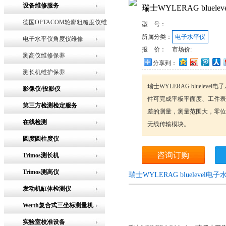
设备维修服务
瑞士WYLERAG bluel
德国OPTACOM轮廓粗糙度仪维
型 号：
所属分类：
电子水平仪
修
电子水平仪角度仪维修
报 价：
市场价:
测高仪维修保养
分享到：
测长机维护保养
瑞士WYLERAG bluele
影像仪/投影仪
件可完成平板平面度、工件表
第三方检测检定服务
差的测量，测量范围大，零位
在线检测
无线传输模块。
圆度圆柱度仪
咨询订购
Trimos测长机
Trimos测高仪
瑞士WYLERAG blueleve
发动机缸体检测仪
Werth复合式三坐标测量机
实验室校准设备