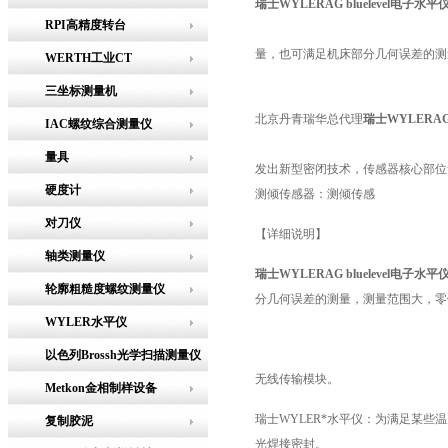
瑞士WYLERAG bluelevel电子水平
RPI高精度转台
量，也可满足机床部分几何误差的测
WERTH工业CT
三坐标测量机
北京丹青瑞华总代理
瑞士WYLERAG 
IAC螺纹综合测量仪
量具
发出新型密闭技术，传感器核心部位
硬度计
测倾传感器：测倾传感
对刀仪
【详细说明】
轴类测量仪
瑞士WYLERAG bluelevel电子水平
轮廓粗糙度螺纹测量仪
分几何误差的测量，测量范围大，零
WYLER水平仪
以色列Brossh光学扫描测量仪
无线传输模块。
Metkon金相制样设备
瑞士WYLER*水平仪：为满足某些
复制胶泥
光焊接密封。