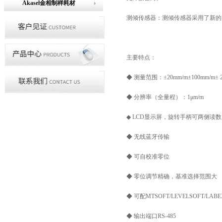
Akasel金相制样耗材
测倾传感器：测倾传感器采用了新的
主要特点：
◆ 测量范围：±20mm/m±100mm/m± 2
◆ 分辨率（全量程）：1μm/m
◆ LCD显示屏，旋转手柄可两侧读数
◆ 无线蓝牙传输
◆ 可自校准零位
◆ 零位调节精确，基准选择范围大
◆ 可配MTSOFT/LEVELSOFT/LABE
◆ 输出端口RS-485