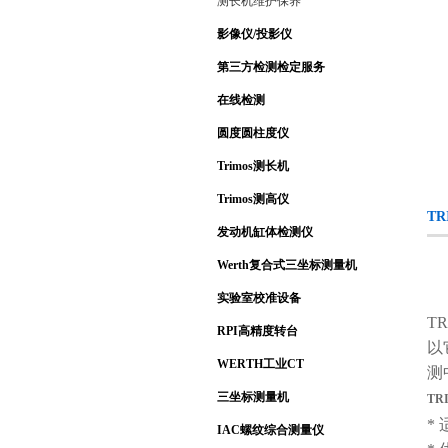
测长机维护保养
影像仪/投影仪
第三方检测检定服务
在线检测
圆度圆柱度仪
Trimos测长机
Trimos测高仪
T
发动机缸体检测仪
Werth复合式三坐标测量机
实验室校准设备
T
RPI高精度转台
以
WERTH工业CT
测
三坐标测量机
TR
*
IAC螺纹综合测量仪