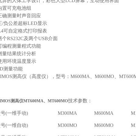
 优异的人体工学设计，彩色大型LCD屏幕，互动使用界面
 内置可充电池组
 正确测量时声音回应
 正/负公差超标LED显示
 A4可自定格式打印报表
 两个RS232C及两个USB介面
 可编程测量程式功能
 测量结果统计分析
 使用环境温度显示
 2D测量功能
RIMOS测高仪（高度仪），型号：M600MA、M600MO、MT600M
技术参数：
IMOS测高仪MT600MA、MT600MO
号(一维手动)
M300MA
M600MA
M
号(一维自动)
M300MO
M600MO
M