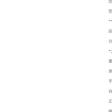
型
型
*