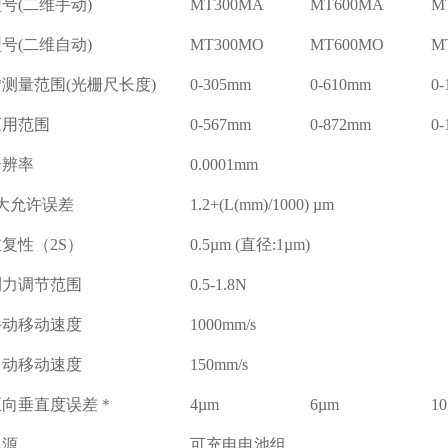
号(二维手动)
MT300MA
MT600MA
M
号(二维自动)
MT300MO
MT600MO
M
*测量范围(光栅尺长度)
0-305mm
0-610mm
0
应用范围
0-567mm
0-872mm
0
分辨率
0.0001mm
*大允许误差
1.2+(L(mm)/1000) µm
重复性（2S）
0.5µm (直径:1µm)
测力调节范围
0.5-1.8N
手动移动速度
1000mm/s
自动移动速度
150mm/s
正向垂直度误差＊
4µm
6µm
1
电源
可充电电池组