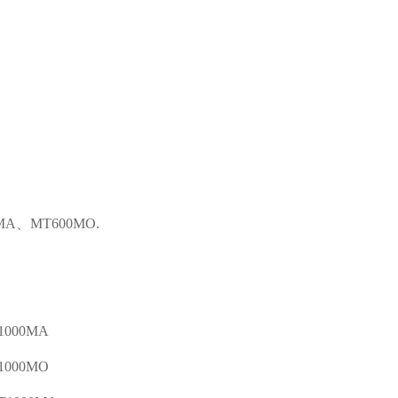
A、MT600MO.
1000MA
1000MO