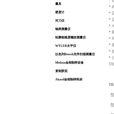
*
量具
*
硬度计
*
*
对刀仪
*
轴类测量仪
*
轮廓粗糙度螺纹测量仪
*
*
WYLER水平仪
*
以色列Brossh光学扫描测量仪
*
Metkon金相制样设备
T
复制胶泥
Akasel金相制样耗材
TR
型
型