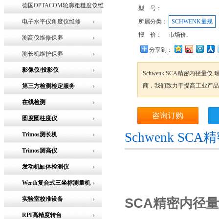
德国OPTACOM轮廓粗糙度仪维
型 号：
修
电子水平仪角度仪维修
所属分类：
SCHWENK量规
报 价：
市场价:
测高仪维修保养
分享到：
测长机维护保养
影像仪/投影仪
Schwenk SCA精密内径
商，我们致力于提高工业产品
第三方检测检定服务
在线检测
咨询订购
圆度圆柱度仪
Schwenk S
Trimos测长机
Trimos测高仪
发动机缸体检测仪
Werth复合式三坐标测量机
实验室校准设备
SCA精密内径
RPI高精度转台