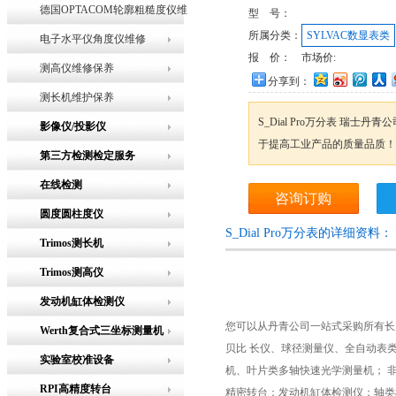
德国OPTACOM轮廓粗糙度仪维
型 号：
所属分类：
SYLVAC数显表类
修
电子水平仪角度仪维修
报 价：
市场价:
测高仪维修保养
分享到：
测长机维护保养
S_Dial Pro万分表 瑞
影像仪/投影仪
于提高工业产品的质量品质！
第三方检测检定服务
在线检测
咨询订购
圆度圆柱度仪
S_Dial Pro万分表的详细资料：
Trimos测长机
Trimos测高仪
发动机缸体检测仪
您可以从丹青公司一站式采购所有长
Werth复合式三坐标测量机
贝比 长仪、球径测量仪、全自动表
实验室校准设备
机、叶片类多轴快速光学测量机； 
RPI高精度转台
精密转台；发动机缸体检测仪；轴类