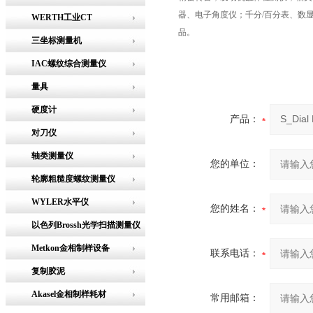
器、电子角度仪；千分/百分表、数
WERTH工业CT
品。
三坐标测量机
IAC螺纹综合测量仪
量具
硬度计
产品：
对刀仪
轴类测量仪
您的单位：
轮廓粗糙度螺纹测量仪
WYLER水平仪
您的姓名：
以色列Brossh光学扫描测量仪
Metkon金相制样设备
联系电话：
复制胶泥
Akasel金相制样耗材
常用邮箱：