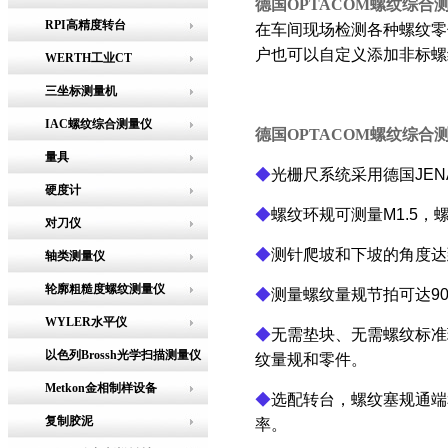
德国OPTACOM螺纹综合
RPI高精度转台
在车间现场检测各种螺纹零
户也可以自定义添加非标螺
WERTH工业CT
三坐标测量机
IAC螺纹综合测量仪
德国OPTACOM螺纹综合
量具
◆
光栅尺系统采用德国JEN
硬度计
◆
螺纹环规可测量M1.5，螺
对刀仪
◆
测针爬坡和下坡的角度达到
轴类测量仪
轮廓粗糙度螺纹测量仪
◆
测量螺纹量规节拍可达9
WYLER水平仪
◆
无需垫块、无需螺纹标准
以色列Brossh光学扫描测量仪
纹量规和零件。
Metkon金相制样设备
◆
选配转台，螺纹塞规通端
复制胶泥
率。