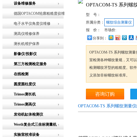
设备维修服务
OPTACOM-TS 系列
德国OPTACOM轮廓粗糙度仪维
型 号：
所属分类：
螺纹综合测量仪
修
电子水平仪角度仪维修
报 价：
市场价:
测高仪维修保养
分享到：
测长机维护保养
OPTACOM-TS 系列螺纹
影像仪/投影仪
室检测各种螺纹量规，又可以
第三方检测检定服务
检测螺纹牙型的粗糙度。软件
在线检测
义添加非标螺纹标准库。
圆度圆柱度仪
咨询订购
Trimos测长机
Trimos测高仪
OPTACOM-TS 系列螺纹测
发动机缸体检测仪
Werth复合式三坐标测量机
实验室校准设备