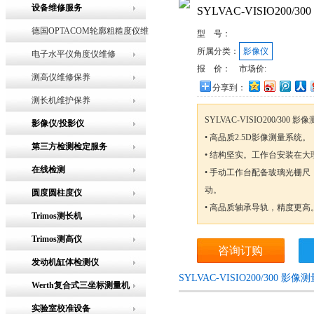
设备维修服务
SYLVAC-VISIO200/
德国OPTACOM轮廓粗糙度仪维
型 号：
所属分类：
影像仪
修
电子水平仪角度仪维修
报 价：
市场价:
测高仪维修保养
分享到：
测长机维护保养
SYLVAC-VISIO200/300 影
影像仪/投影仪
• 高品质2.5D影像测量系统。
第三方检测检定服务
• 结构坚实。工作台安装在
在线检测
• 手动工作台配备玻璃光栅
动。
圆度圆柱度仪
• 高品质轴承导轨，精度更高
Trimos测长机
Trimos测高仪
咨询订购
发动机缸体检测仪
SYLVAC-VISIO200/300
Werth复合式三坐标测量机
实验室校准设备