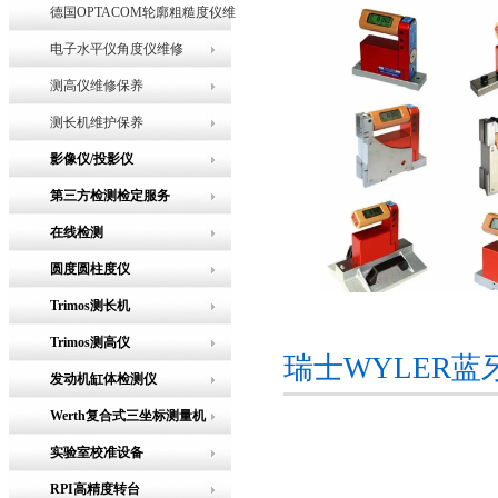
德国OPTACOM轮廓粗糙度仪维
修
电子水平仪角度仪维修
测高仪维修保养
测长机维护保养
影像仪/投影仪
第三方检测检定服务
在线检测
圆度圆柱度仪
Trimos测长机
Trimos测高仪
瑞士WYLER蓝牙
发动机缸体检测仪
Werth复合式三坐标测量机
实验室校准设备
RPI高精度转台