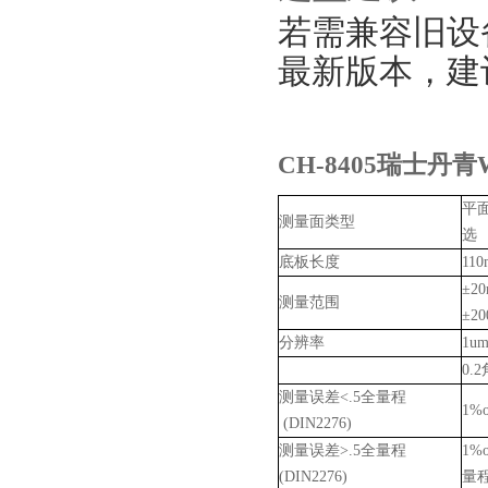
若需兼容旧设
最新版本，建议直接
CH-8405瑞士丹青W
平
测量面类型
选
底板长度
11
±2
测量范围
±2
分辨率
1u
0
测量误差<.5全量程
1%
(DIN2276)
测量误差>.5全量程
1%
(DIN2276)
量