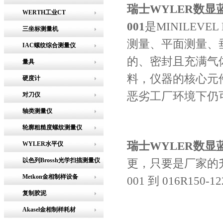
瑞士WYLER数显蓝
WERTH工业CT
001
是MINILEVE
三坐标测量机
测量、平面测量、
IAC螺纹综合测量仪
的、密封且充满气
量具
料，仪器的核心元
硬度计
恶劣工厂环境下仍
对刀仪
轴类测量仪
轮廓粗糙度螺纹测量仪
瑞士WYLER数显蓝
WYLER水平仪
以色列Brossh光学扫描测量仪
更，只要是厂家的升级换代
Metkon金相制样设备
001 到 016R150-12
复制胶泥
Akasel金相制样耗材