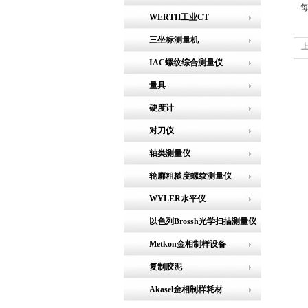
WERTH工业CT
三坐标测量机
IAC螺纹综合测量仪
量具
硬度计
对刀仪
轴类测量仪
轮廓粗糙度螺纹测量仪
WYLER水平仪
以色列Brossh光学扫描测量仪
Metkon金相制样设备
复制胶泥
Akasel金相制样耗材