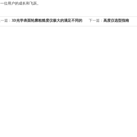
每一位用户的成长和飞跃。
上一篇：
3D光学表面轮廓粗糙度仪极大的满足不同的
下一篇：
高度仪选型指南
应用范围