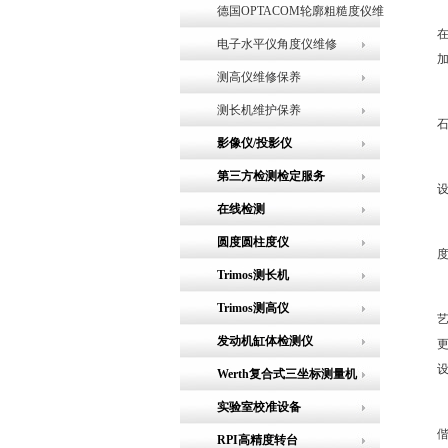
德国OPTACOM轮廓粗糙度仪维
修
电子水平仪角度仪维修
测高仪维修保养
测长机维护保养
影像仪/投影仪
第三方检测检定服务
在线检测
圆度圆柱度仪
Trimos测长机
Trimos测高仪
发动机缸体检测仪
Werth复合式三坐标测量机
实验室校准设备
RPI高精度转台