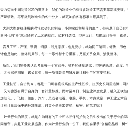
在奋力迈向中国制造2025的道路上，我们的制造业仍有很多制造工艺需要革新或突破
加严苛细致。再细微到制造业的各个分支，就更加的各有标准自用其则了。
大到大型客机使用的涡轮发动机的制造，小到螺丝和螺母的生产，都有属于自己的行
石器时代的“器”就已经有了工艺的初态。如材料选取、型体设计、功能设计等等，都是人
言及工艺，严谨、致密、细微，既是态度，也是要求，就如同工笔画，笔势、用色…
设计也是如此，整体到局部，每一个零件都十分重要，乃至关乎全局、涉及整体。
所以，我们需要去认真考量每一个零部件。材料的硬度测试，型体的长度、高度、轮
度、无损探伤测量，诸如此类，每一项都是参与研发设计和生产的重要指标。
工业技艺，自古到今，都是一门可靠度很高的生产性艺术。往历史长河里追溯，司南
艺，又何尝没有属于自身的一套计量标准。而时至今日，制造业深度发展，融入互联智
更加细化、。飞机、轮船、汽车，又或者电视、电脑、手机，本身就是一种工业艺术品
设计和计量质保中的标准生成，何尝不是更加智能、精密、的艺术呢？
计量行业的温度，就是在为所有的工业艺术品保驾护航之后生发出的关于行业的深
偕同相守，共赴工业发展盛宴。作为计量行业的一份子，我们会秉承“创精密品质，树*