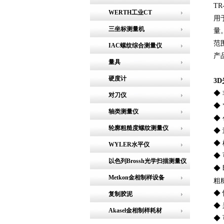
T
WERTH工业CT
用
三坐标测量机
量
范
IAC螺纹综合测量仪
产
量具
硬度计
3
◆
对刀仪
◆
轴类测量仪
◆
轮廓粗糙度螺纹测量仪
◆
◆
WYLER水平仪
◆
以色列Brossh光学扫描测量仪
◆
Metkon金相制样设备
粗
◆
复制胶泥
◆
Akasel金相制样耗材
◆