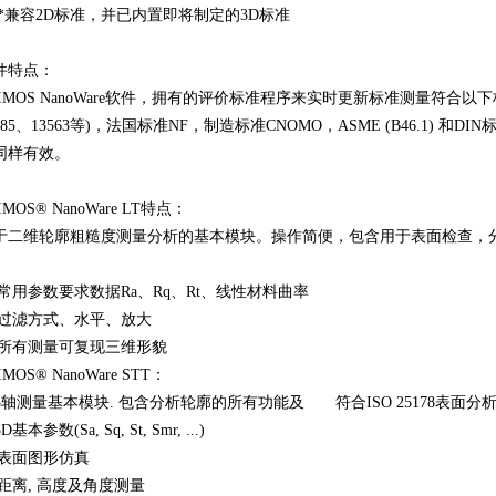
 *兼容2D标准，并已内置即将制定的3D标准
件特点：
IMOS NanoWare软件，拥有的评价标准程序来实时更新标准测量符合以下标准：IS
085、13563等)，法国标准NF，制造标准CNOMO，ASME (B46.1) 和D
同样有效。
IMOS® NanoWare LT特点：
于二维轮廓粗糙度测量分析的基本模块。操作简便，包含用于表面检查，
。
 常用参数要求数据Ra、Rq、Rt、线性材料曲率
 过滤方式、水平、放大
 所有测量可复现三维形貌
IMOS® NanoWare STT：
 3轴测量基本模块. 包含分析轮廓的所有功能及 符合ISO 25178表面
3D基本参数(Sa, Sq, St, Smr, ...)
 表面图形仿真
 距离, 高度及角度测量