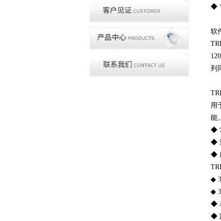
◆
软
TR
12
列
TR
用
能
◆
◆
◆
TR
◆
◆ 
◆
◆