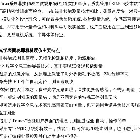
R-Scan系列非接触表面微观形貌(粗糙度)测量仪，系统采用TRIMOS技术
于高精密微观表面检查。与传统非接触测量技术相比，测量速度快，对震
。模块化的设计理念，可配置共焦显微系统, 探针测量系统，传感器直接
围。即可用于计量单位和材料科学研发实验室，也广泛应用在工业制造领
品、微型电机系统、半导体等行业。
D光学表面轮廓粗糙度仪
主要特点：
 非接触式测量原理，无损化检测粗糙度，微观形貌
 *的数字全息三维显微技术，真正实现3D微观形貌测量
 创新的成像原理，从原理上保证了对外界振动不敏感，Z轴分辨率高
 激光找正工件并自动定位，测量速度快
 模块化的设计概念，多种光学光路原理，直接更换传感器，不需要调整，
 可非标定制相应的测量头，满足不同客户的特殊工件测量要求
 即可选用数字全息技术实现高精密表面测量，也可选用色谱共焦技术实现
糙度测量
 惯用了Trimos“智能用户界面”的理念，测量过程全 自动，操作简单
 采用专业的3D形貌分析软件，功能*，即可实现2D轮廓测量，也可进行3
 可进行编程批量检测并自动生成分析报告